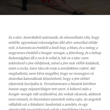
Ez a tánc Amerikából származik, de elmondható róla, hogy
sokféle, egymással rokonságban álló afro-amerikai elődje
volt. A harmincas évekből a lindi hop, a blues, és a swing; a
negyvenes évekből a boogie-woogie, a jitterburg, és a bebop.
Rokonságban áll a rock & rollal is, bár ez a tánc nem
tekinthető a jive elődjének, mivel a jive már előbb kialakult,
mint a rocky. Ezen táncok ereje a zenéjükben rejlett. Aki
meghallotta, nem bírta megállni, hogy ne mozogjon rá.
Amerikai katonáknak köszönhető, hogy a jive elődei
eljutottak Európába is. Természetesen a fiatalok körében
hamar nagy népszerűségre tett szert. A háború után a
boogie-woogie vált uralkodóvá, ám voltak olyanok, akiknek
nem tetszett, és finomítani szerettek volna rajta. Az angolok
vállalták ezt a feladatot: lassítottak a zenéjén, és egy
elegánsabb mozgásformát adtak a lendületes táncnak,