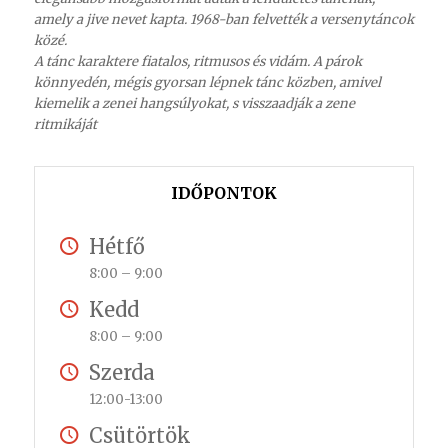
amely a jive nevet kapta. 1968-ban felvették a versenytáncok
közé.
A tánc karaktere fiatalos, ritmusos és vidám. A párok
könnyedén, mégis gyorsan lépnek tánc közben, amivel
kiemelik a zenei hangsúlyokat, s visszaadják a zene
ritmikáját
IDŐPONTOK
Hétfő
8:00 – 9:00
Kedd
8:00 – 9:00
Szerda
12:00-13:00
Csütörtök