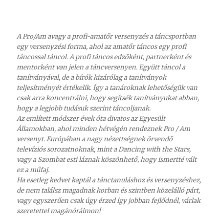
A Pro/Am avagy a profi-amatőr versenyzés a táncsportban
egy versenyzési forma, ahol az amatőr táncos egy profi
táncossal táncol. A profi táncos edzőként, partnerként és
mentorként van jelen a táncversenyen. Együtt táncol a
tanítványával, de a bírók kizárólag a tanítványok
teljesítményét értékelik. Így a tanároknak lehetőségük van
csak arra koncentrálni, hogy segítsék tanítványukat abban,
hogy a legjobb tudásuk szerint táncoljanak.
Az említett módszer évek óta divatos az Egyesült
Államokban, ahol minden hétvégén rendeznek Pro / Am
versenyt. Európában a nagy nézettségnek örvendő
televíziós sorozatnoknak, mint a Dancing with the Stars,
vagy a Szombat esti láznak köszönhető, hogy ismertté vált
ez a műfaj.
Ha esetleg kedvet kaptál a tánctanuláshoz és versenyzéshez,
de nem találsz magadnak korban és szintben közelálló párt,
vagy egyszerűen csak úgy érzed így jobban fejlődnél, várlak
szeretettel magánóráimon!